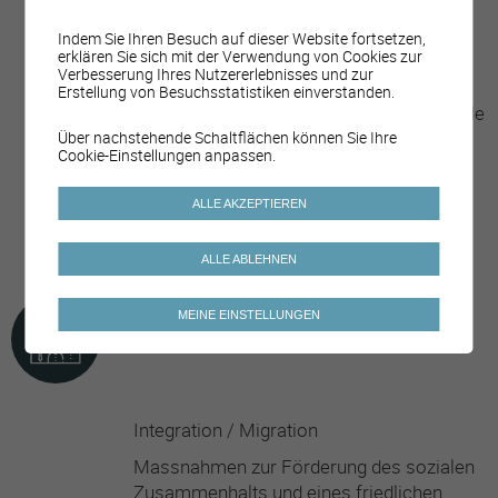
Aktivitäten für ältere Menschen
Indem Sie Ihren Besuch auf dieser Website fortsetzen,
erklären Sie sich mit der Verwendung von Cookies zur
Verbesserung Ihres Nutzererlebnisses und zur
Aktivitäten für Jugendliche
Erstellung von Besuchsstatistiken einverstanden.
Aktivitäten zur Förderung der Kultur für alle
Über nachstehende Schaltflächen können Sie Ihre
Körperliche und sportliche Aktivitäten /
Cookie-Einstellungen anpassen.
Kurse / Veranstaltungen
ALLE AKZEPTIEREN
Prävention von Sucht und Risikoverhalten
im Sport-/Festivalbereich
ALLE ABLEHNEN
MEINE EINSTELLUNGEN
FAMILIE UND SOLIDARITÄT
Integration / Migration
Massnahmen zur Förderung des sozialen
Zusammenhalts und eines friedlichen