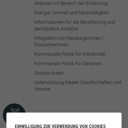
Aktionen im Bereich der Ernährung
Energie, Umwelt und Nachhaltigkeit
Informationen für die Bevölkerung und
partizipative Ansätze
Integration von NeubürgerInnen /
EinwohnerInnen
Kommunale Politik für Kleinkinder
Kommunale Politik für Senioren
Soziale Arbeit
Unterstützung lokaler Gesellschaften und
Vereine
FREIZEITANGEBOTE
EINWILLIGUNG ZUR VERWENDUNG VON COOKIES