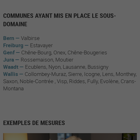
COMMUNES AYANT MIS EN PLACE LE SOUS-
DOMAINE
Bern
Valbirse
Freiburg
Estavayer
Genf
Chêne-Bourg
Onex
Chêne-Bougeries
Jura
Rossemaison
Moutier
Waadt
Ecublens
Nyon
Lausanne
Bussigny
Wallis
Collombey-Muraz
Sierre
Icogne
Lens
Monthey
Saxon
Noble-Contrée
Visp
Riddes
Fully
Evolène
Crans-
Montana
EXEMPLES DE MESURES