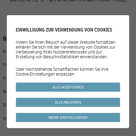
EINWILLIGUNG ZUR VERWENDUNG VON COOKIES
BETEILIGUNG DER GEMEINDE
Indem Sie Ihren Besuch auf dieser Website fortsetzen,
erklären Sie sich mit der Verwendung von Cookies zur
Evaluation der Bedürfnisse von Seniorinnen/Senioren.
Verbesserung Ihres Nutzererlebnisses und zur
Erstellung von Besuchsstatistiken einverstanden.
Förderung der Einrichtung von Vereinigungen.
Über nachstehende Schaltflächen können Sie Ihre
Cookie-Einstellungen anpassen.
Finanzielle Unterstützung für die umgesetzten Projekte.
ALLE AKZEPTIEREN
Bereitstellung der Räumlichkeiten.
ALLE ABLEHNEN
Einrichtung der Kommissionen.
Koordination gewisser Projekte.
MEINE EINSTELLUNGEN