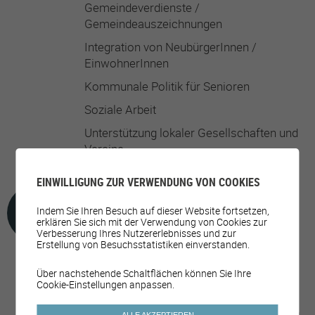
Gemeindeverdienste /
Gemeindeauszeichnungen
Integration von NeubürgerInnen /
EinwohnerInnen
Kommunale Politik für Senioren
Soziale Arbeit
Unterstützung lokaler Gesellschaften und
Vereine
EINWILLIGUNG ZUR VERWENDUNG VON COOKIES
FREIZEITANGEBOTE
Indem Sie Ihren Besuch auf dieser Website fortsetzen,
erklären Sie sich mit der Verwendung von Cookies zur
Verbesserung Ihres Nutzererlebnisses und zur
Erstellung von Besuchsstatistiken einverstanden.
Aktivitäten für ältere Menschen
Über nachstehende Schaltflächen können Sie Ihre
Cookie-Einstellungen anpassen.
Aktivitäten für Jugendliche
ALLE AKZEPTIEREN