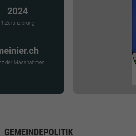
2024
1.Zertifizierung
meinier.ch
anz der Massnahmen
GEMEINDEPOLITIK