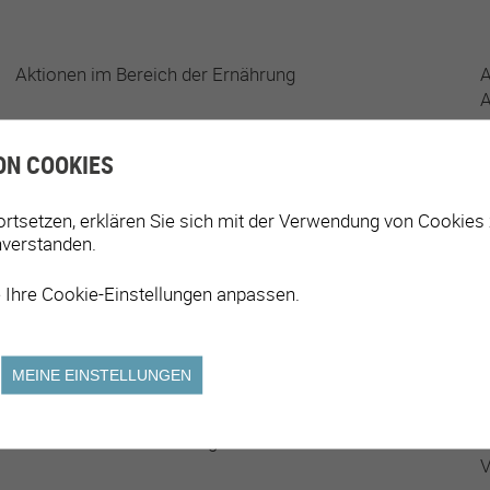
Aktionen im Bereich der Ernährung
A
A
Energie, Umwelt und Nachhaltigkeit
G
ON COOKIES
Mobilität und Raumplanung
S
ortsetzen, erklären Sie sich mit der Verwendung von Cookies
nverstanden.
 Ihre Cookie-Einstellungen anpassen.
FREIZEITANGEBOTE
MEINE EINSTELLUNGEN
Aktivitäten für ältere Menschen
A
Aktivitäten zur Förderung der Kultur für alle
K
V