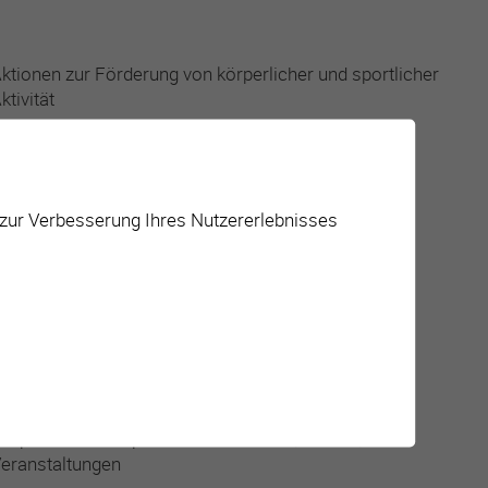
ktionen zur Förderung von körperlicher und sportlicher
ktivität
esundheitsförderung und Lebensqualität
oziale Arbeit
 zur Verbesserung Ihres Nutzererlebnisses
ktivitäten zur Förderung der Integration
örperliche und sportliche Aktivitäten / Kurse /
eranstaltungen