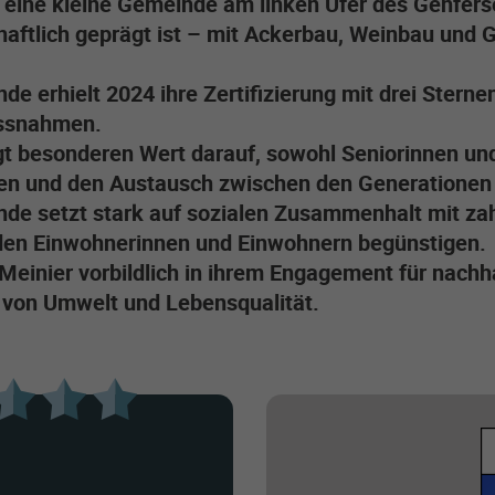
t eine kleine Gemeinde am linken Ufer des Genfers
haftlich geprägt ist – mit Ackerbau, Weinbau und 
de erhielt 2024 ihre Zertifizierung mit drei Ste
ssnahmen.
gt besonderen Wert darauf, sowohl Seniorinnen un
en und den Austausch zwischen den Generationen 
nde setzt stark auf sozialen Zusammenhalt mit z
den Einwohnerinnen und Einwohnern begünstigen.
Meinier vorbildlich in ihrem Engagement für nachh
 von Umwelt und Lebensqualität.