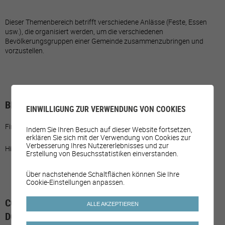
Dieser Themenbereich betrifft verschiedene Anlässe (Feste, Essen
usw.), die organisiert werden, um die verschiedenen
Bevölkerungsgruppen einer Gemeinde zusammenzubringen und
vorzustellen.
BETEILIGUNG DER GEMEINDE
EINWILLIGUNG ZUR VERWENDUNG VON COOKIES
Finanzielle Unterstützung der Projekte.
Indem Sie Ihren Besuch auf dieser Website fortsetzen,
erklären Sie sich mit der Verwendung von Cookies zur
Verbesserung Ihres Nutzererlebnisses und zur
Hilfe bei der Organisation der Veranstaltungen.
Erstellung von Besuchsstatistiken einverstanden.
Über nachstehende Schaltflächen können Sie Ihre
Cookie-Einstellungen anpassen.
COMMUNES AYANT MIS EN PLACE LE SOUS-
ALLE AKZEPTIEREN
DOMAINE