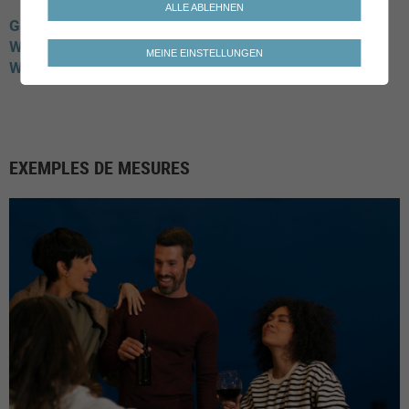
ALLE ABLEHNEN
Genf
Onex
Meinier
Waadt
Prilly
MEINE EINSTELLUNGEN
Wallis
Monthey
Saxon
Riddes
Orsières
EXEMPLES DE MESURES