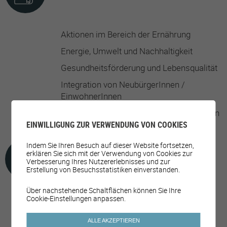
Aktionen im Bereich der Ernährung
Energie, Umwelt und Nachhaltigkeit
Gesundheitsförderung und Lebensqualität
Integration von NeubürgerInnen /
EinwohnerInnen
Politik zur Unterstützung von Bergregionen
EINWILLIGUNG ZUR VERWENDUNG VON COOKIES
Indem Sie Ihren Besuch auf dieser Website fortsetzen,
erklären Sie sich mit der Verwendung von Cookies zur
FREIZEITANGEBOTE
Verbesserung Ihres Nutzererlebnisses und zur
Erstellung von Besuchsstatistiken einverstanden.
Über nachstehende Schaltflächen können Sie Ihre
Cookie-Einstellungen anpassen.
Aktivitäten für ältere Menschen
Aktivitäten für Jugendliche
ALLE AKZEPTIEREN