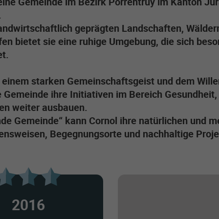
 eine Gemeinde im Bezirk Porrentruy im Kanton Ju
.
landwirtschaftlich geprägten Landschaften, Wälder
en bietet sie eine ruhige Umgebung, die sich bes
t.
n einem starken Gemeinschaftsgeist und dem Will
 Gemeinde ihre Initiativen im Bereich Gesundheit
en weiter ausbauen.
de Gemeinde“ kann Cornol ihre natürlichen und m
ensweisen, Begegnungsorte und nachhaltige Proje
2016