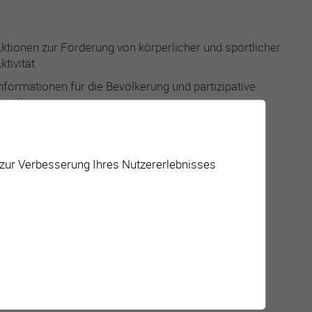
ktionen zur Förderung von körperlicher und sportlicher
ktivität
nformationen für die Bevölkerung und partizipative
nsätze
nterstützung lokaler Gesellschaften und Vereine
 zur Verbesserung Ihres Nutzererlebnisses
ktivitäten für Jugendliche
ktivitäten/Veranstaltungen zum Thema Geschmack