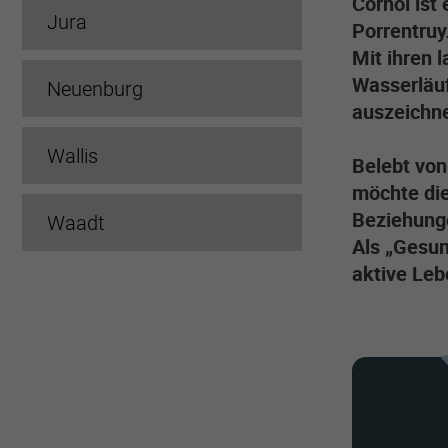
Cornol ist
Jura
Porrentruy
Mit ihren 
Wasserläuf
Neuenburg
auszeichne
Wallis
Belebt vo
möchte die
Beziehung
Waadt
Als „Gesun
aktive Leb