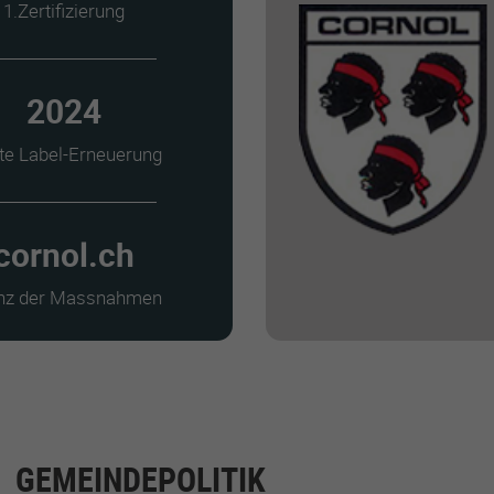
1.Zertifizierung
2024
te Label-Erneuerung
cornol.ch
anz der Massnahmen
GEMEINDEPOLITIK