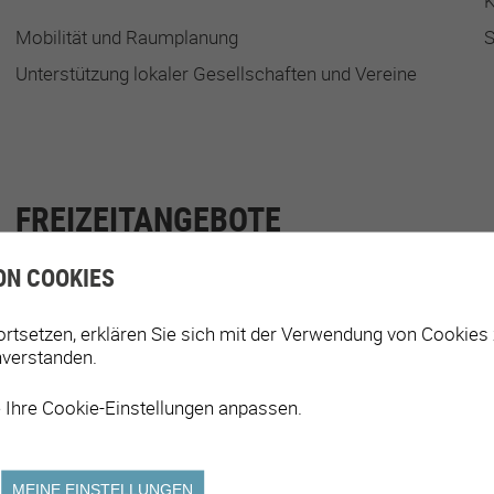
K
Mobilität und Raumplanung
S
Unterstützung lokaler Gesellschaften und Vereine
FREIZEITANGEBOTE
ON COOKIES
Aktivitäten für ältere Menschen
A
ortsetzen, erklären Sie sich mit der Verwendung von Cookies
Aktivitäten zur Förderung der Kultur für alle
A
nverstanden.
Körperliche und sportliche Aktivitäten / Kurse /
Veranstaltungen
 Ihre Cookie-Einstellungen anpassen.
MEINE EINSTELLUNGEN