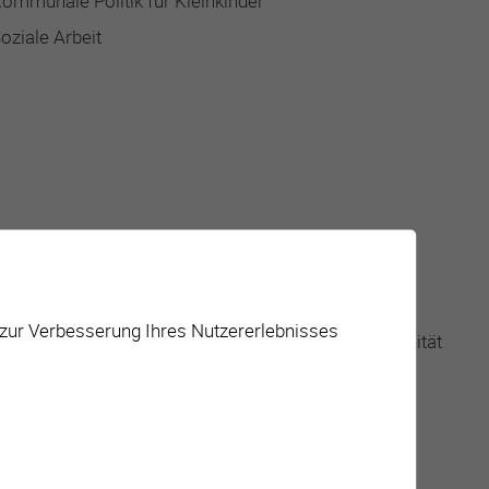
ommunale Politik für Kleinkinder
oziale Arbeit
ktivitäten für Jugendliche
 zur Verbesserung Ihres Nutzererlebnisses
ktivitäten/Feste/Veranstaltungen zum Thema Mobilität