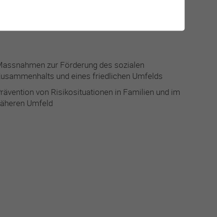
assnahmen zur Förderung des sozialen
usammenhalts und eines friedlichen Umfelds
rävention von Risikosituationen in Familien und im
äheren Umfeld