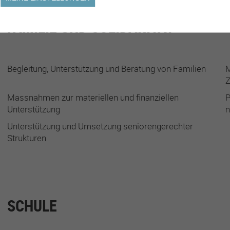
FAMILIE UND SOLIDARITÄT
Begleitung, Unterstützung und Beratung von Familien
M
Z
Massnahmen zur materiellen und finanziellen
P
Unterstützung
n
Unterstützung und Umsetzung seniorengerechter
Strukturen
SCHULE