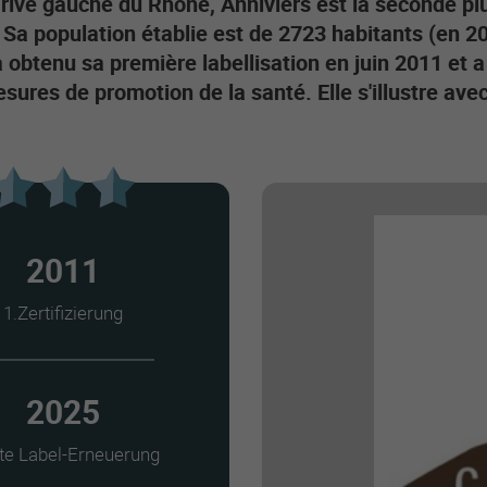
a rive gauche du Rhône, Anniviers est la seconde 
. Sa population établie est de 2723 habitants (en 2
a obtenu sa première labellisation en juin 2011 et
sures de promotion de la santé. Elle s'illustre av
2011
1.Zertifizierung
2025
te Label-Erneuerung