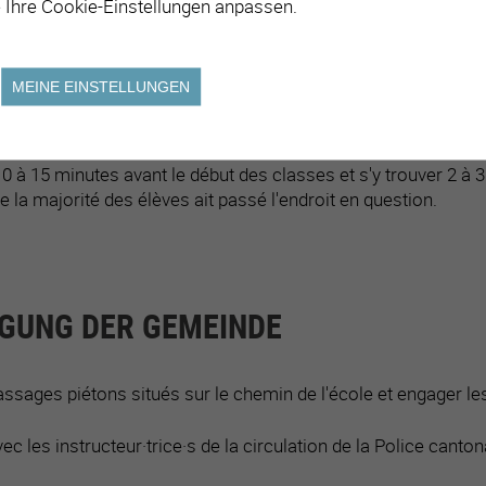
 Ihre Cookie-Einstellungen anpassen.
n routière recèle bien des dangers pour les enfants. En particuli
ves qui ont encore de la peine à traverser la chaussée.
MEINE EINSTELLUNGEN
eur·euse·s scolaires – adultes formés souvent bénévoles - peuv
es trajets scolaires. Les patrouilleur·euse·s scolaires sont s
cole. Les heures de service dépendent des horaires scolaires.
0 à 15 minutes avant le début des classes et s'y trouver 2 à 3
e la majorité des élèves ait passé l'endroit en question.
IGUNG DER GEMEINDE
assages piétons situés sur le chemin de l'école et engager les
ec les instructeur·trice·s de la circulation de la Police canto