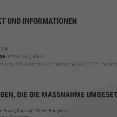
T UND INFORMATIONEN
nale
sse
-
infopolice@jura.ch
w.jura.ch/fr/Autorites/Administration/DIN/POC/Police-cant
DEN, DIE DIE MASSNAHME UMGESET
e-Bourg
Puplinge
Chêne-Bougeries
roux
Courgenay