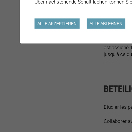
Über nachstehende Schaltflächen können Sie
La circulatio
nouveaux élè
ALLE AKZEPTIEREN
ALLE ABLEHNEN
Les patrouill
enfants sur l
chemin de l'é
est assigné 1
jusqu'à ce qu
BETEIL
Etudier les p
Collaborer av