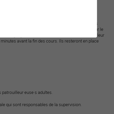
er, les petits qui vont au jardin d'enfants et les
ent les y aider et contribuer ainsi à la sécurité des
urtout posté·e·s aux passages pour piétons placés sur le
 En règle générale, ils doivent occuper le poste qui leur
 minutes avant la fin des cours. Ils resteront en place
 patrouilleur·euse·s adultes.
nale qui sont responsables de la supervision.