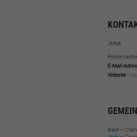
KONTAK
JURA
Police canto
E-Mail-Adre
Website
-
ww
GEMEIN
Genf
Chên
Jura
Cour