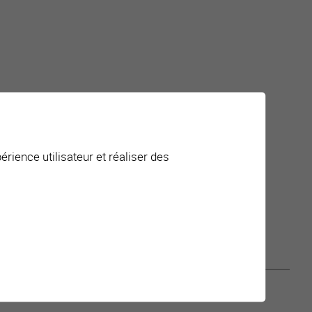
nt-e-s, Professionnel-le-s de la santé et du social
érience utilisateur et réaliser des
fance, Famille, Prévention, Santé