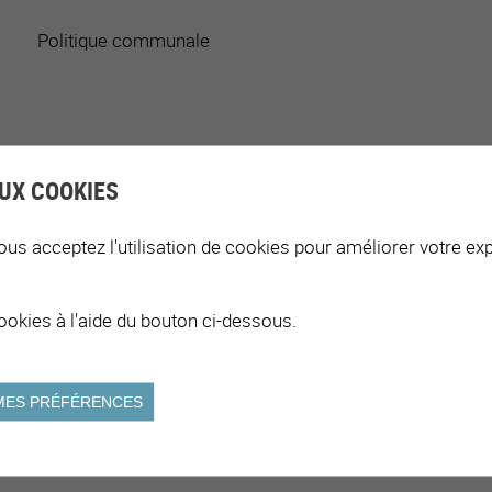
Politique communale
Élèves / étudiant-e-s / personnes en formation, Enseigna
UX COOKIES
ous acceptez l'utilisation de cookies pour améliorer votre exp
Activité physique, Addiction, Alimentation, Éducation, En
ookies à l'aide du bouton ci-dessous.
MES PRÉFÉRENCES