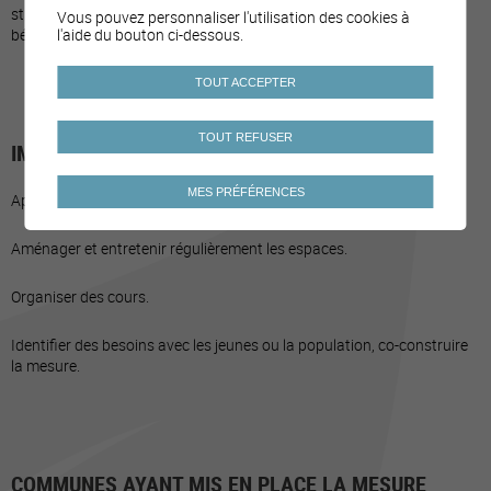
street workout sont accessibles librement et en tout temps et
Vous pouvez personnaliser l'utilisation des cookies à
bénéficient d'indications sur leur utilisation.
l'aide du bouton ci-dessous.
TOUT ACCEPTER
TOUT REFUSER
IMPLICATION DE LA COMMUNE
MES PRÉFÉRENCES
Apporter un soutien financier.
Aménager et entretenir régulièrement les espaces.
Organiser des cours.
Identifier des besoins avec les jeunes ou la population, co-construire
la mesure.
COMMUNES AYANT MIS EN PLACE LA MESURE