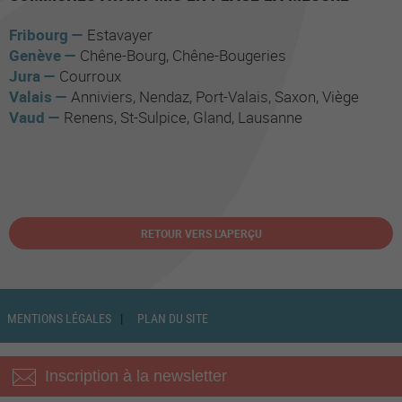
Fribourg
Estavayer
Genève
Chêne-Bourg
Chêne-Bougeries
Jura
Courroux
Valais
Anniviers
Nendaz
Port-Valais
Saxon
Viège
Vaud
Renens
St-Sulpice
Gland
Lausanne
RETOUR VERS L'APERÇU
MENTIONS LÉGALES
PLAN DU SITE
Inscription à la newsletter