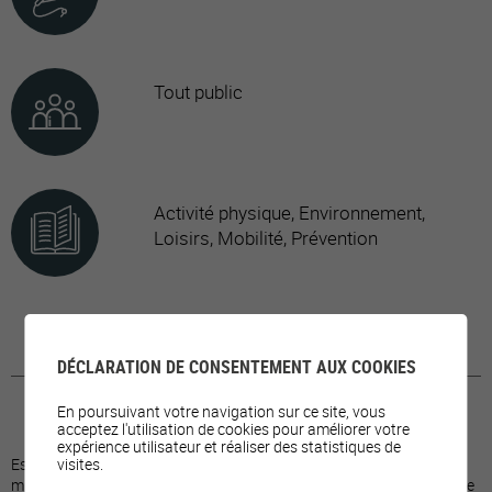
Tout public
Activité physique, Environnement,
Loisirs, Mobilité, Prévention
DÉCLARATION DE CONSENTEMENT AUX COOKIES
En poursuivant votre navigation sur ce site, vous
acceptez l'utilisation de cookies pour améliorer votre
expérience utilisateur et réaliser des statistiques de
Espace munis d'équipements pour l'exercice cardiovasculaire,
visites.
musculaire et de souplesse. Des machines de fitness et des barres de