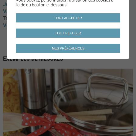
Jura
Moutier
l'aide du bouton ci-dessous.
Valais
Chippis
Conthey
Monthey
Noble-Contrée
Trient
Evolène
Savièse
Orsières
TOUT ACCEPTER
Vaud
Yverdon-les-bains
TOUT REFUSER
MES PRÉFÉRENCES
EXEMPLES DE MESURES