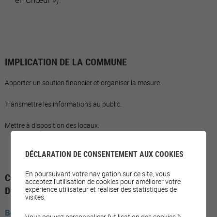
IMPLICATION DE LA COMMUNE
Apporter un soutien financier et organiser la mesure.
Transmettre les informations au public.
Mettre à disposition des locaux.
DÉCLARATION DE CONSENTEMENT AUX COOKIES
En poursuivant votre navigation sur ce site, vous
COMMUNES AYANT MIS EN PLACE LE SOUS-
acceptez l'utilisation de cookies pour améliorer votre
DOMAINE
expérience utilisateur et réaliser des statistiques de
visites.
Berne
Valbirse
Vous pouvez personnaliser l'utilisation des cookies à