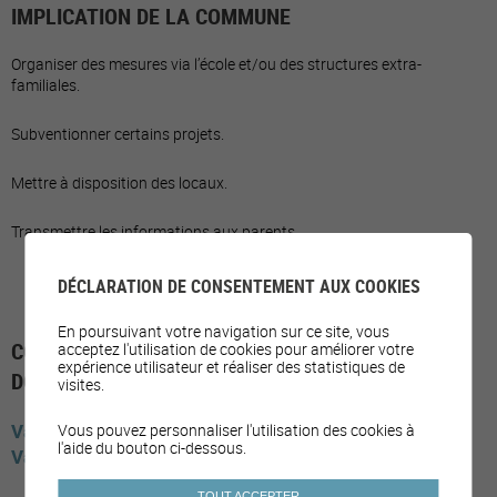
IMPLICATION DE LA COMMUNE
Organiser des mesures via l’école et/ou des structures extra-
familiales.
Subventionner certains projets.
Mettre à disposition des locaux.
Transmettre les informations aux parents.
DÉCLARATION DE CONSENTEMENT AUX COOKIES
En poursuivant votre navigation sur ce site, vous
COMMUNES AYANT MIS EN PLACE LE SOUS-
acceptez l'utilisation de cookies pour améliorer votre
expérience utilisateur et réaliser des statistiques de
DOMAINE
visites.
Valais
Saxon
Fully
Vernayaz
Val de Bagnes
Leytron
Vous pouvez personnaliser l'utilisation des cookies à
l'aide du bouton ci-dessous.
Vaud
Renens
TOUT ACCEPTER